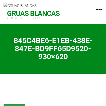
H Grúas Blancas
GRUAS BLANCAS
¡SU AUXILIO VIAL!
B45C4BE6-E1EB-438E-
847E-BD9FF65D9520-
930×620