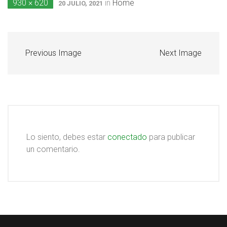
930 × 620
in
Home
20 JULIO, 2021
Previous Image
Next Image
Lo siento, debes estar
conectado
para publicar
un comentario.