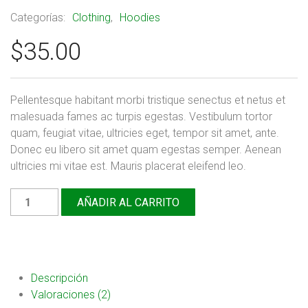
4.00
sobre 5
Categorías:
Clothing
,
Hoodies
basado
en
$
35.00
puntuaciones
de
clientes
Pellentesque habitant morbi tristique senectus et netus et
malesuada fames ac turpis egestas. Vestibulum tortor
quam, feugiat vitae, ultricies eget, tempor sit amet, ante.
Donec eu libero sit amet quam egestas semper. Aenean
ultricies mi vitae est. Mauris placerat eleifend leo.
Woo
AÑADIR AL CARRITO
Logo
cantidad
Descripción
Valoraciones (2)