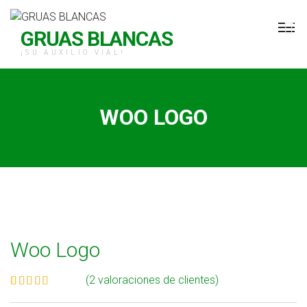
H Grúas Blancas
GRUAS BLANCAS
¡SU AUXILIO VIAL!
WOO LOGO
Woo Logo
(
2
valoraciones de clientes)
Valorado
2