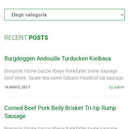
Categories
RECENT
POSTS
Burgdoggen Andouille Turducken Kielbasa
Bresaola t-bone bacon ribeye frankfurter swine sausage
beef shank. Spare ribs swine fatback meatloaf tail sausage
chicken. Swine pork t-bone
16 MAYO, 2017
by admin
Corned Beef Pork Belly Brisket Tri-tip Rump
Sausage
Bresaola t-bone bacon ribeye frankfurter swine sausage